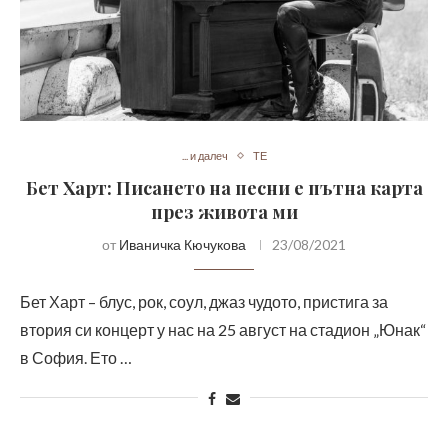
... и далеч
ТЕ
Бет Харт: Писането на песни е пътна карта
през живота ми
от
Иваничка Кючукова
23/08/2021
Бет Харт – блус, рок, соул, джаз чудото, пристига за
втория си концерт у нас на 25 август на стадион „Юнак“
в София. Ето …