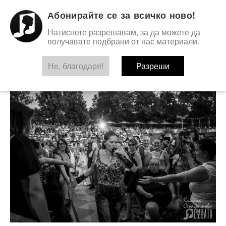
Абонирайте се за всичко ново!
Натиснете разрешавам, за да можете да
получавате подбрани от нас материали.
Не, благодаря!
TAG:
BETH HART
Разреши