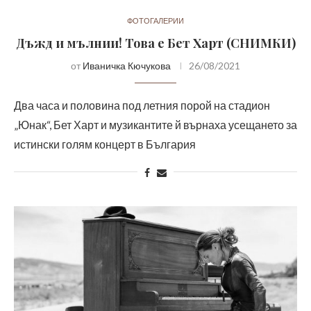
ФОТОГАЛЕРИИ
Дъжд и мълнии! Това е Бет Харт (СНИМКИ)
от
Иваничка Кючукова
26/08/2021
Два часа и половина под летния порой на стадион
„Юнак“, Бет Харт и музикантите й върнаха усещането за
истински голям концерт в България