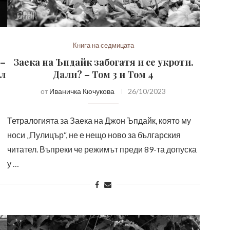
Книга на седмицата
 –
Заека на Ъпдайк забогатя и се укроти.
ол
Дали? – Том 3 и Том 4
от
Иваничка Кючукова
26/10/2023
Тетралогията за Заека на Джон Ъпдайк, която му
носи „Пулицър“, не е нещо ново за българския
читател. Въпреки че режимът преди 89-та допуска
у …