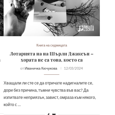
Книга на седмицата
Лотарията на на Шърли Джаксън –
а
хората не са това, което са
от
Иваничка Кючукова
12/03/2024
Хващали ли сте се да отричате надигналите се,
дори без причина, тъмни чувства във вас? Да
изпитвате неприязън, завист, омраза към някого,
…
който с …