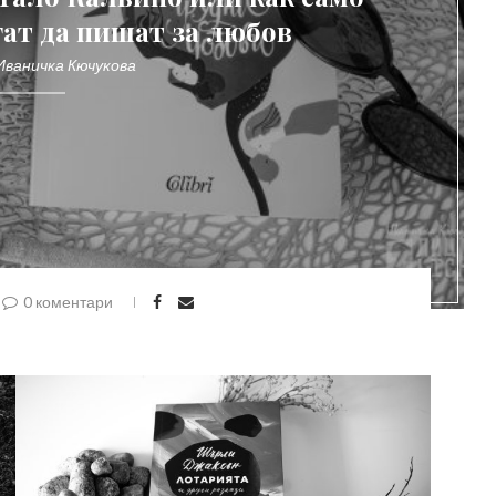
ат да пишaт за любов
Иваничка Кючукова
0 коментари