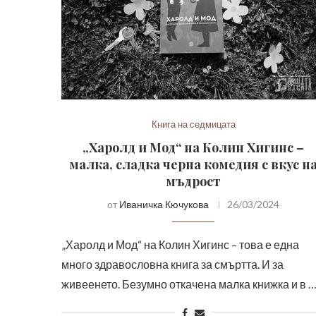
Книга на седмицата
„Харолд и Мод“ на Колин Хигинс –
малка, сладка черна комедия с вкус н
мъдрост
от
Иваничка Кючукова
26/03/2024
„Харолд и Мод“ на Колин Хигинс – това е една
много здравословна книга за смъртта. И за
живеенето. Безумно откачена малка книжка и в 