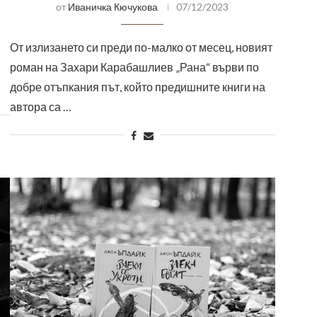
от
Иваничка Кючукова
07/12/2023
От излизането си преди по-малко от месец, новият
роман на Захари Карабашлиев „Рана“ върви по
добре отъпкания път, който предишните книги на
автора са …