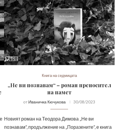
Книга на седмицата
„Не ви познавам“ – роман преносител
е
на памет
от
Иваничка Кючукова
30/08/2023
е
Новият роман на Теодора Димова „Не ви
познавам“, продължение на „Поразените“, е книга