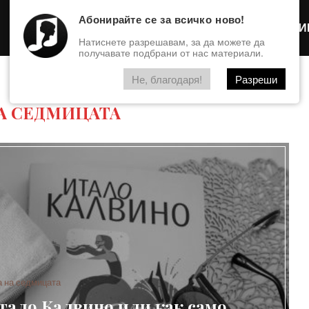
Абонирайте се за всичко ново!
Интервю
ФОТОГАЛЕРИ
Натиснете разрешавам, за да можете да
получавате подбрани от нас материали.
Не, благодаря!
Разреши
А СЕДМИЦАТА
а на седмицата
тало Калвино или как само