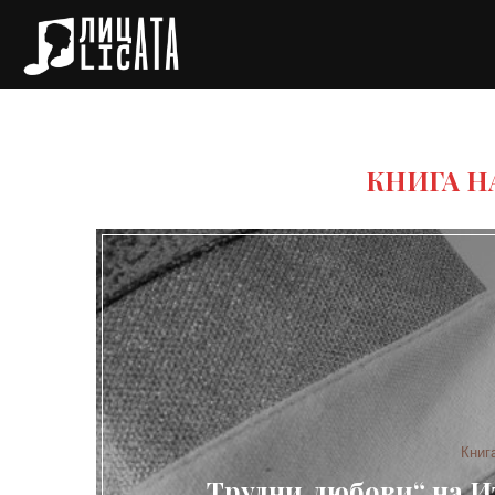
КНИГА Н
Книг
„Трудни любови“ на И