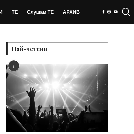
И
ТЕ
Слушам ТЕ
АРХИВ
Най-четени
1