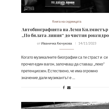
Книга на седмицата
Автобиографията на Леми Килмистър
„По бялата линия“ до чистия рокендр
от
Иваничка Кючукова
14/11/2023
Когато музикалните биографии са ти страст и си
прочел един вагон, започваш да ставаш „леко“
претенциозен. Естествено, че има огромно
значение дали музикантът е …