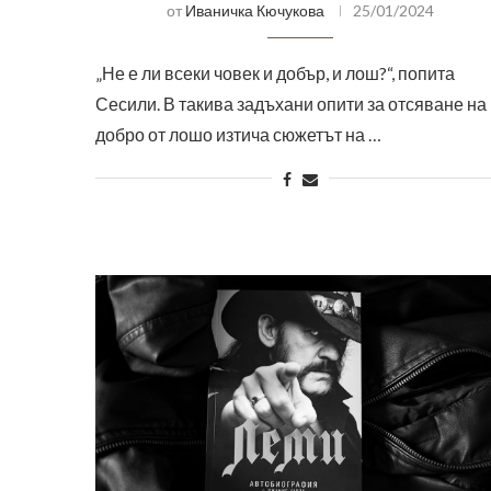
от
Иваничка Кючукова
25/01/2024
„Не е ли всеки човек и добър, и лош?“, попита
Сесили. В такива задъхани опити за отсяване на
добро от лошо изтича сюжетът на …