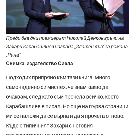
Преди два дни премиерът Николай Денков връчи на
Захари Карабашлиев награда „Златен лъв“ за романа
„Рана“
Снимка: издателство Сиела
Подходих припряно към тази книга. Много
самонадеяно си мислех, че знам какво да
очаквам, след като съм прочела всичко, което
Карабашлиев е писал. Но още на първа страници
ми се наложи да се върна и да я прочета отново.
Къде е типичният Захари с неговия
разказвателен, на моменти навлизащ в