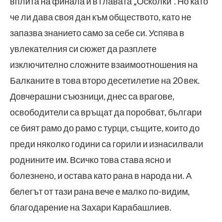
вплита на финала ѝ в главата „Осколки“. Но като
че ли дава своя дан към обществото, като не
запазва знанието само за себе си. Успява в
увлекателния си сюжет да разплете
изключително сложните взаимоотношения на
Балканите в това второ десетилетие на 20 век.
Довчерашни съюзници, днес са врагове,
освободители са връщат да поробват, българи
се бият рамо до рамо с турци, същите, които до
преди няколко години са горили и изнасилвали
роднините им. Всичко това става ясно и
болезнено, и остава като рана в народа ни. А
белегът от тази рана вече е малко по-видим,
благодарение на Захари Карабашлиев.