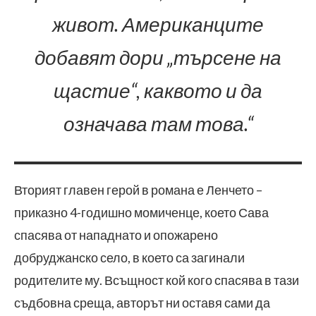
живот. Американците
добавят дори „търсене на
щастие“, каквото и да
означава там това.“
Вторият главен герой в романа е Ленчето –
приказно 4-годишно момиченце, което Сава
спасява от нападнато и опожарено
добруджанско село, в което са загинали
родителите му. Всъщност кой кого спасява в тази
съдбовна среща, авторът ни оставя сами да