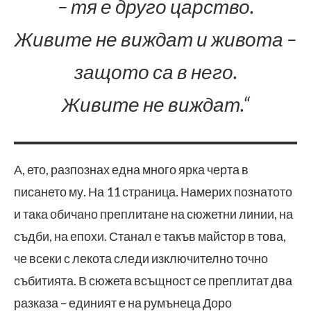
– тя е друго царство.
Живите не виждат и живота –
защото са в него.
Живите не виждат.“
А, ето, разпознах една много ярка черта в
писането му. На 11 страница. Намерих познатото
и така обичано преплитане на сюжетни линии, на
съдби, на епохи. Станал е такъв майстор в това,
че всеки с лекота следи изключително точно
събитията. В сюжета всъщност се преплитат два
разказа – единият е на румънеца Доро