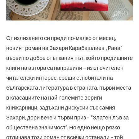
От излизането си преди по-малко от месец,
новият роман на Захари Карабашлиев „Рана“
върви по добре отъпкания път, който предишните
книги на автора са направили – изключителен
читателски интерес, срещи с любители на
българската литература в страната, първи места
в класациите на най-големите вериги
книжарници, задъхани дискусии със самия
Захари, дори вече и първи приз – “Златен лъв за
обществена значимост”. Но едно нещо рязко
отличава този роман от всички останали – той