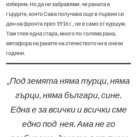
изберем. Но да не забравяме, че раната в
гърдите, която Сава получава още в първия си
ден на фронта през 1916 г., не е само от куршум.
Там тлее една стара, много по-голяма рана,
метафора на раните на отечеството ни в онези
години.
„Под земята няма турци, няма
гърци, няма българи, сине.
Една е за всички и всички сме
едно под нея. Ама не го