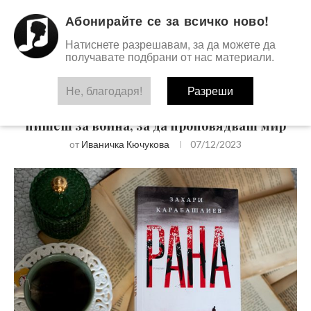
Абонирайте се за всичко ново!
Натиснете разрешавам, за да можете да
получавате подбрани от нас материали.
Не, благодаря!
Разреши
Книга на седмицата
„Рана“ на Захари Карабашлиев – когато
пишеш за война, за да проповядваш мир
от
Иваничка Кючукова
07/12/2023