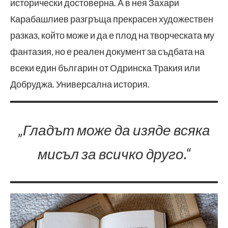
исторически достоверна. А в нея Захари
Карабашлиев разгръща прекрасен художествен
разказ, който може и да е плод на творческата му
фантазия, но е реален документ за съдбата на
всеки един българин от Одринска Тракия или
Добруджа. Универсална история.
„Гладът може да изяде всяка
мисъл за всичко друго.“