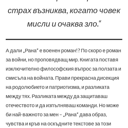
страх възниква, когато човек
мисли и очаква зло.“
А дали „Рана“ е военен роман!? По скоро е роман
за войни, но проповядващ мир. Книгата поставя
изключително философския въпрос за ползата и
смисъла на войната. Прави прекрасна дисекция
на родолюбието и патриотизма, и разликата
между тях. Разликата между да защитаваш
отечеството и да изпълняваш команди. Но може
би най-важното за мен – „Рана“ дава образ,
чувства и кръв на оскъдните текстове за този