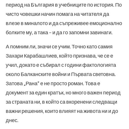
период на България в учебниците по история. По
чисто човешки начин помага на читателя да
влезе в миналото и да съпреживее емоционално
болките му, а така – и да го запомни завинаги.
А помним ли, значи се учим. Точно като самия
Захари Карабашлиев, който признава, че се е
учил, докато е събирал с години фактологията
около Балканските войни и Първата световна.
Затова „Рана“ е не просто роман. Това е
документ за един кратък, но много важен период
за страната ни, в който са вкоренени следващи
важни решения, които влияят на живота ни и до
днес.