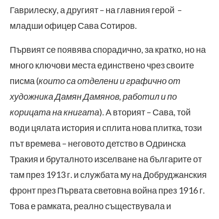
Гаврилеску, а другият – на главния герой –
младши офицер Сава Сотиров.
Първият се появява спорадично, за кратко, но на
много ключови места единствено чрез своите
писма (
които са отделени и графично от
художника Дамян Дамянов, работил и по
корицата на книгата
). А вторият – Сава, той
води цялата история и сплита нова плитка, този
път времева – неговото детство в Одринска
Тракия и бруталното изселване на българите от
там през 1913 г. и службата му на Добруджанския
фронт през Първата световна война през 1916 г.
Това е рамката, реално съществувала и