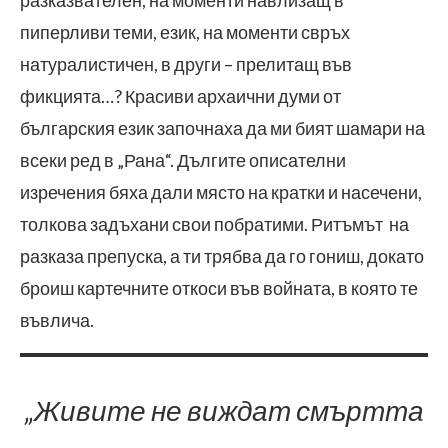
пиперливи теми, език, на моменти свръх
натуралистичен, в други – прелитащ във
фикцията…? Красиви архаични думи от
българския език започнаха да ми бият шамари на
всеки ред в „Рана“. Дългите описателни
изречения бяха дали място на кратки и насечени,
толкова задъхани свои побратими. Ритъмът на
разказа препуска, а ти трябва да го гониш, докато
броиш картечните откоси във войната, в която те
въвлича.
„Живите не виждат смъртта