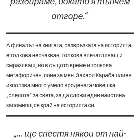
разбираме, докато я тъпчем
отгоре.
“
А финалът на книгата, развръзката на историята,
е толкова неочакван, толкова впечатляващ и
смразяващ, но в същото време и толкова
метафоричен, поне за мен. Захари Карабашлиев
използва много умело вродената човешка
„слепота“ за света, за да сложи един наистина
запомнящ се край на историята си.
„… ще спестя някои от най-