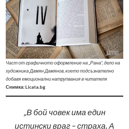
Част от графичното оформление на „Рана“, дело на
художника Дамян Дамянов, което подсъзнателно
добавя емоционални натрупвания в читателя
Снимка: Licata.bg
„В бой човек има един
истински враг – страха. А