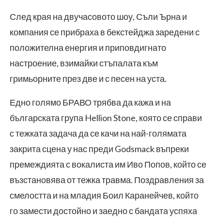
След края на двучасовото шоу, Съли Ърна и
компания се прибраха в бекстейджа заредени с
положителна енергия и приповдигнато
настроение, взимайки стъпалата към
гримьорните през две и с песен на уста.
Едно голямо БРАВО трябва да кажа и на
българската група Hellion Stone, която се справи
с тежката задача да се качи на най-голямата
закрита сцена у нас преди Godsmack въпреки
премеждията с вокалиста им Иво Попов, който се
възстановява от тежка травма. Поздравления за
смелостта и на младия Боил Каранейчев, който
го замести достойно и заедно с бандата успяха