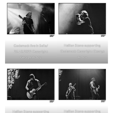
Hellion Stone supporting
Godsmack live in Sofia/
Godsmack Copyright: George
25.10.2022 Copyright:
Achov
George Achov
Hellion Stone supporting
Hellion Stone supporting