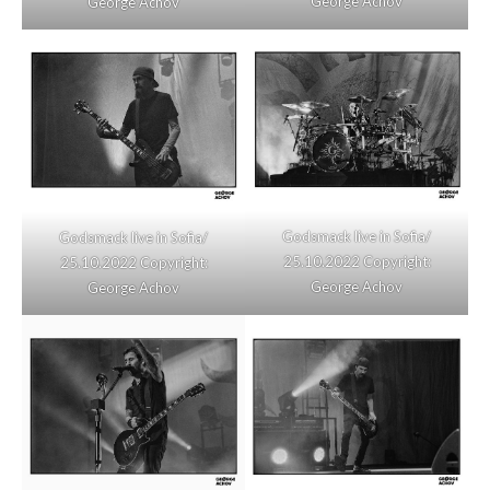
George Achov
George Achov
Godsmack live in Sofia/
Godsmack live in Sofia/
25.10.2022 Copyright:
25.10.2022 Copyright:
George Achov
George Achov