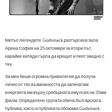
Метъл легендите Godsmack разтърсиха зала
Арена София на 25 октомври за втори път,
карайки хиляди гърла да крещят и пеят заедно с
тях.
За мен беше огромна привилегия да получа
лично от тях възможността да запечатам
енергията им върху сребърната емулсия на 35мм
филм. Определено групата обича българската
публика, както и публиката обожава Godsmack.