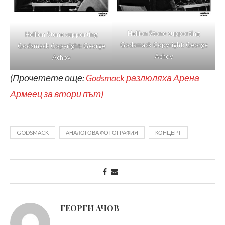
Hellion Stone supporting
Hellion Stone supporting
Godsmack Copyright: George
Godsmack Copyright: George
Achov
Achov
(Прочетете още:
Godsmack разлюляха Арена
Армеец за втори път)
GODSMACK
АНАЛОГОВА ФОТОГРАФИЯ
КОНЦЕРТ
ГЕОРГИ АЧОВ