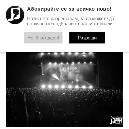
Абонирайте се за всичко ново!
Натиснете разрешавам, за да можете да
получавате подбрани от нас материали.
Не, благодаря!
TAG:
TILL LINDEMAN
Разреши