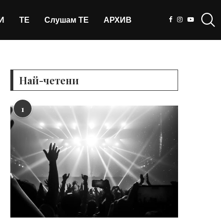
И
ТЕ
Слушам ТЕ
АРХИВ
Най-четени
1