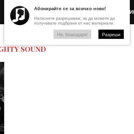
Абонирайте се за всичко ново!
Интервю
ФОТОГАЛЕРИ
Натиснете разрешавам, за да можете да
получавате подбрани от нас материали.
Не, благодаря!
Разреши
GHTY SOUND