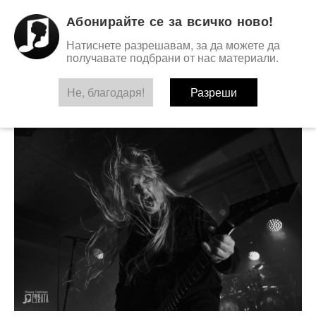
Абонирайте се за всичко ново!
Натиснете разрешавам, за да можете да
получавате подбрани от нас материали.
Не, благодаря!
TAG:
ABBATH
Разреши