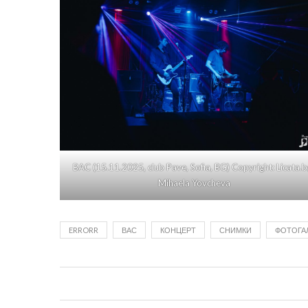
BAC (15.11.2025, club Pave, Sofia, BG) Copyright: Licata.b
Mihaela Yovcheva
ERRORR
ВАС
КОНЦЕРТ
СНИМКИ
ФОТОГА