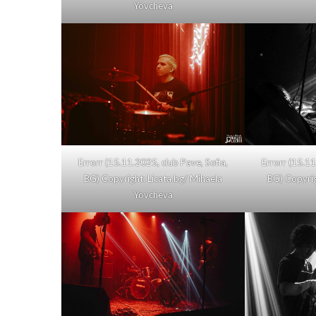
Yovcheva
Errorr (15.11.2025, club Pave, Sofia,
Errorr (15.11
BG) Copyright: Licata.bg/ Mihaela
BG) Copyrig
Yovcheva