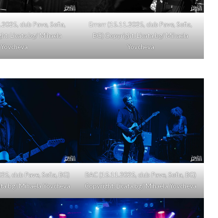
.2025, club Pave, Sofia,
Errorr (15.11.2025, club Pave, Sofia,
ht: Licata.bg/ Mihaela
BG) Copyright: Licata.bg/ Mihaela
Yovcheva
Yovcheva
5, club Pave, Sofia, BG)
BAC (15.11.2025, club Pave, Sofia, BG)
ata.bg/ Mihaela Yovcheva
Copyright: Licata.bg/ Mihaela Yovcheva