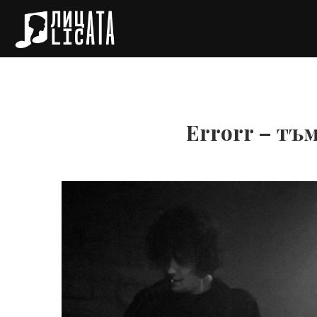
Errorr – тъ