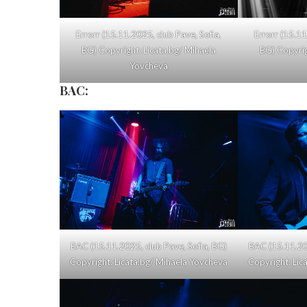
Errorr (15.11.2025, club Pave, Sofia,
Errorr (15.11
BG) Copyright: Licata.bg/ Mihaela
BG) Copyrig
Yovcheva
BAC:
BAC (15.11.2025, club Pave, Sofia, BG)
BAC (15.11.202
Copyright: Licata.bg/ Mihaela Yovcheva
Copyright: Lic