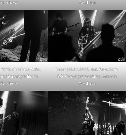
Yovcheva
Yovcheva
.2025, club Pave, Sofia,
Errorr (15.11.2025, club Pave, Sofia,
ht: Licata.bg/ Mihaela
BG) Copyright: Licata.bg/ Mihaela
Yovcheva
Yovcheva