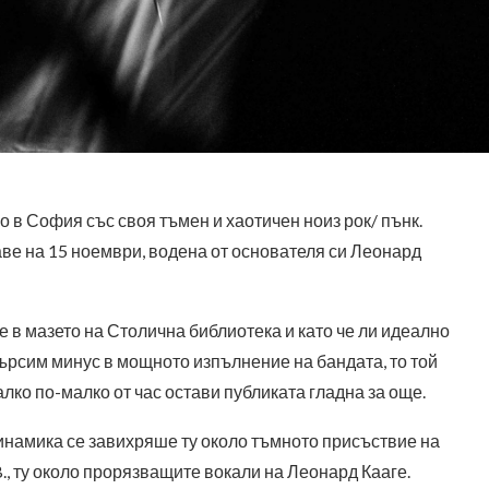
о в София със своя тъмен и хаотичен ноиз рок/ пънк.
ве на 15 ноември, водена от основателя си Леонард
е в мазето на Столична библиотека и като че ли идеално
 търсим минус в мощното изпълнение на бандата, то той
Малко по-малко от час остави публиката гладна за още.
инамика се завихряше ту около тъмното присъствие на
B., ту около прорязващите вокали на Леонард Кааге.