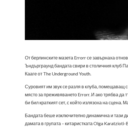
От берлинските мазета Errorr се завърнаха отнов
Ъндърграунд бандата свири в столичния клуб Па
Кааге от The Underground Youth.
Суровият им звук се разля в клуба, помещаващ с
място за преживяването Errorr. И ако трябва да
би бил краткият сет, с който излязоха на сцена. 
Бандата беше изключително динамична и тази д
дамата в групата – китаристката Olga Karatzioti-