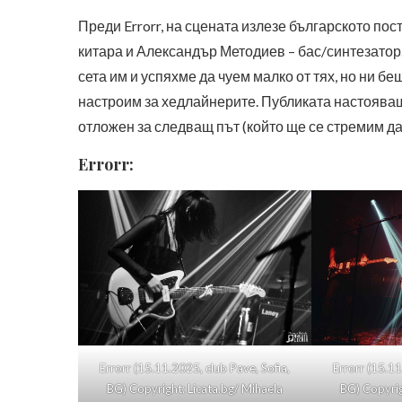
Преди Errorr, на сцената излезе българското по
китара и Александър Методиев – бас/синтезатор
сета им и успяхме да чуем малко от тях, но ни б
настроим за хедлайнерите. Публиката настояваш
отложен за следващ път (който ще се стремим да
Errorr:
Errorr (15.11.2025, club Pave, Sofia,
Errorr (15.11
BG) Copyright: Licata.bg/ Mihaela
BG) Copyrig