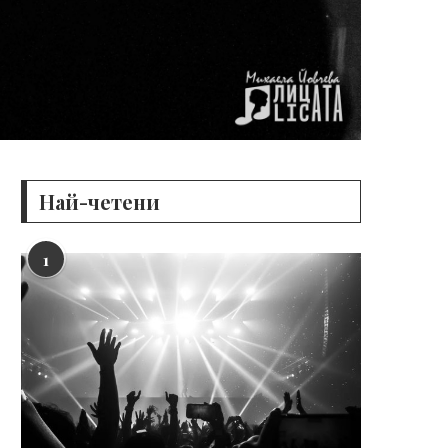
Най-четени
1