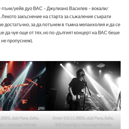
ст-пънк/уейв дуо ВАС – Джулиано Василев – вокали/
. Лекото закъснение на старта за съжаление съкрати
еше достатъчно, за да потънем в тъмна меланхолия и да се
е да чуе още от тях, но по-дългият концерт на ВАС беше
 не пропуснем).
.2025, club Pave, Sofia,
Errorr (15.11.2025, club Pave, Sofia,
ht: Licata.bg/ Mihaela
BG) Copyright: Licata.bg/ Mihaela