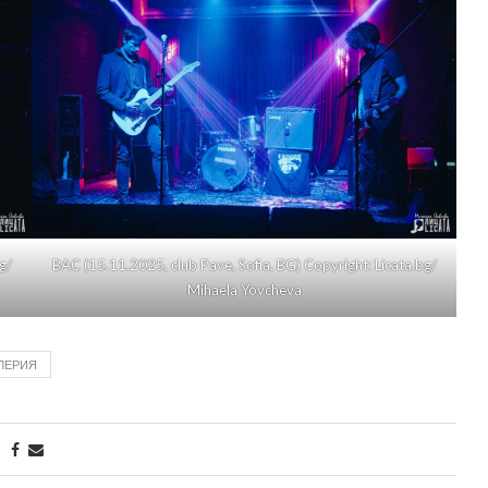
g/
BAC (15.11.2025, club Pave, Sofia, BG) Copyright: Licata.bg/
Mihaela Yovcheva
ЛЕРИЯ