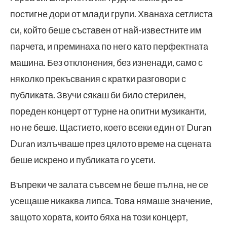
постигне дори от млади групи. Хванаха сетлиста
си, който беше съставен от най-известните им
парчета, и преминаха по него като перфектната
машина. Без отклонения, без изненади, само с
няколко прекъсвания с кратки разговори с
публиката. Звучи сякаш би било стерилен,
пореден концерт от турне на опитни музиканти,
но не беше. Щастието, което всеки един от Duran
Duran излъчваше през цялото време на сцената
беше искрено и публиката го усети.
Въпреки че залата съвсем не беше пълна, не се
усещаше никаква липса. Това нямаше значение,
защото хората, които бяха на този концерт,