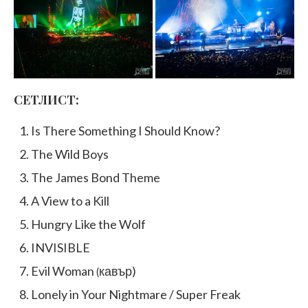
СЕТЛИСТ:
Is There Something I Should Know?
The Wild Boys
The James Bond Theme
A View to a Kill
Hungry Like the Wolf
INVISIBLE
Evil Woman
кавър)
(
Lonely in Your Nightmare / Super Freak