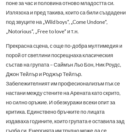
поне за час и половина отново младостта си.
Излязоха и пред такива, които са били създадени
под звуците на „Wild boys“, „Come Undone“,
„Notorious“, „Free to love“ и т.н.
Прекрасна сцена, с още по-добра мултимедия и
порой от светлини посрещнаха класическия
състав на групата – Саймън Льо Бон, Ник Роудс,
Джон Тейлър и Роджър Тейлър.
Забележителният им професионализъм пък се
настани между стените на Арената като скрито,
но силно оръжие. И обезкуражи всеки опит за
критика. Единствено бръчките по лицата
издаваха годините, които групата е оставила зад
гърба си. Енергията им трудно може да се