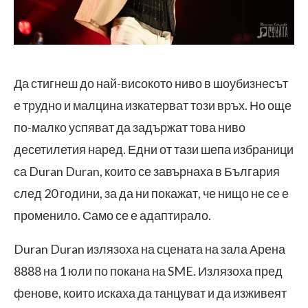
Да стигнеш до най-високото ниво в шоубизнесът
е трудно и малцина изкатерват този връх. Но още
по-малко успяват да задържат това ниво
десетилетия наред. Едни от тази шепа избраници
са Duran Duran, които се завърнаха в България
след 20 години, за да ни покажат, че нищо не се е
променило. Само се е адаптирало.
Duran Duran излязоха на сцената на зала Арена
8888 на 1 юли по покана на SME. Излязоха пред
фенове, които искаха да танцуват и да изживеят