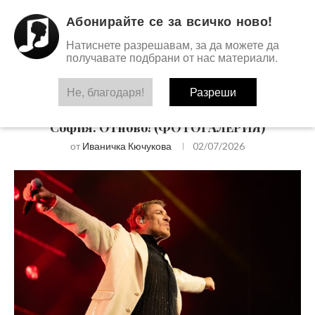
Абонирайте се за всичко ново!
Натиснете разрешавам, за да можете да
получавате подбрани от нас материали.
Не, благодаря!
Разреши
ФОТОГАЛЕРИИ
Duran Duran се завърнаха, за да покорят
София. Отново! (ФОТОГАЛЕРИЯ)
от
Иваничка Кючукова
02/07/2026