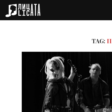
TAG:
П