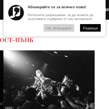
Абонирайте се за всичко ново!
Интервю
ФОТОГАЛЕРИ
Натиснете разрешавам, за да можете да
получавате подбрани от нас материали.
Не, благодаря!
Разреши
ОСТ-ПЪНК