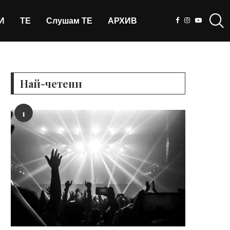
И
ТЕ
Слушам ТЕ
АРХИВ
Най-четени
1