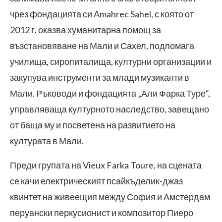
чрез фондацията си Amahrec Sahel, с която от
2012 г. оказва хуманитарна помощ за
възстановяване на Мали и Сахел, подпомага
училища, сиропиталища, културни организации и
закупува инструменти за млади музиканти в
Мали. Ръководи и фондацията „Али Фарка Туре“,
управляваща културното наследство, завещано
от баща му и посветена на развитието на
културата в Мали.
Преди групата на Vieux Farka Toure, на сцената
се качи електрическият псайкъделик-джаз
квинтет на живеещия между София и Амстердам
перуански перкусионист и композитор Пиеро