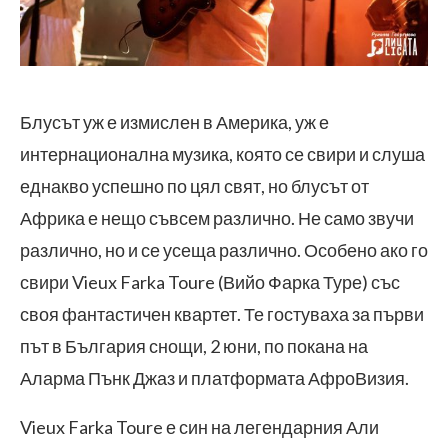
Блусът уж е измислен в Америка, уж е
интернационална музика, която се свири и слуша
еднакво успешно по цял свят, но блусът от
Африка е нещо съвсем различно. Не само звучи
различно, но и се усеща различно. Особено ако го
свири Vieux Farka Toure (Вийо Фарка Туре) със
своя фантастичен квартет. Те гостуваха за първи
път в България снощи, 2 юни, по покана на
Аларма Пънк Джаз и платформата АфроВизия.
Vieux Farka Toure е син на легендарния Али