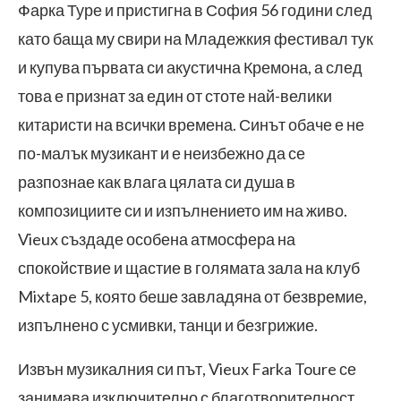
Фарка Туре и пристигна в София 56 години след
като баща му свири на Младежкия фестивал тук
и купува първата си акустична Кремона, а след
това е признат за един от стоте най-велики
китаристи на всички времена. Синът обаче е не
по-малък музикант и е неизбежно да се
разпознае как влага цялата си душа в
композициите си и изпълнението им на живо.
Vieux създаде особена атмосфера на
спокойствие и щастие в голямата зала на клуб
Mixtape 5, която беше завладяна от безвремие,
изпълнено с усмивки, танци и безгрижие.
Извън музикалния си път, Vieux Farka Toure се
занимава изключително с благотворителност