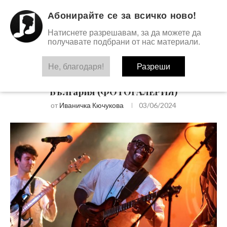
Абонирайте се за всичко ново!
Натиснете разрешавам, за да можете да
получавате подбрани от нас материали.
Не, благодаря!
Разреши
ФОТОГАЛЕРИИ
Vieux Farka Toure с първи концерт в
България (ФОТОГАЛЕРИЯ)
от
Иваничка Кючукова
03/06/2024