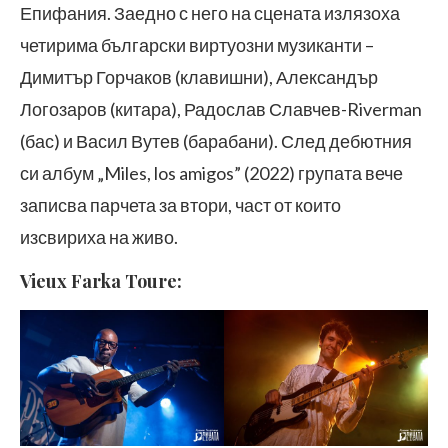
Епифания. Заедно с него на сцената излязоха
четирима български виртуозни музиканти –
Димитър Горчаков (клавишни), Александър
Логозаров (китара), Радослав Славчев-Riverman
(бас) и Васил Вутев (барабани). След дебютния
си албум „Miles, los amigos” (2022) групата вече
записва парчета за втори, част от които
изсвириха на живо.
Vieux Farka Toure: